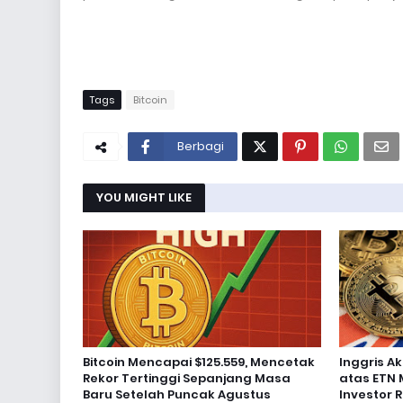
Tags
Bitcoin
Berbagi
YOU MIGHT LIKE
Bitcoin Mencapai $125.559, Mencetak
Inggris 
Rekor Tertinggi Sepanjang Masa
atas ETN 
Baru Setelah Puncak Agustus
Investor R