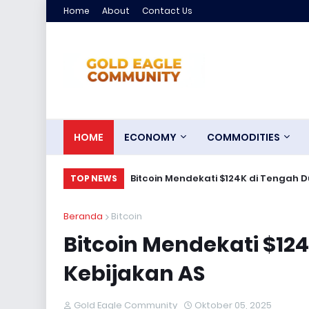
Home
About
Contact Us
HOME
ECONOMY
COMMODITIES
Bitcoin Mendekati $124K di Tengah 
TOP NEWS
Beranda
Bitcoin
Bitcoin Mendekati $1
Kebijakan AS
Gold Eagle Community
Oktober 05, 2025