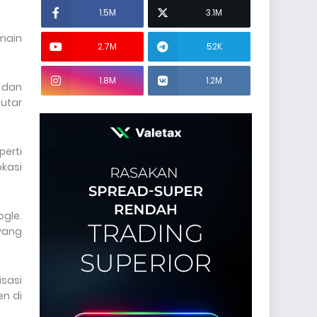
1.5M
3.1M
emain
2.7M
52K
1.8M
1.2M
 dan
putar
perti
kasi
gle.
yang
isasi
en di