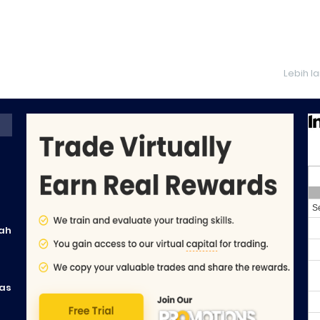
Lebih l
ah
tas