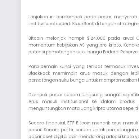
Lonjakan ini berdampak pada pasar, menyoroti p
institusional seperti BlackRock di tengah strateg
Bitcoin melonjak hampir $124.000 pada awal O
momentum kebijakan AS yang pro-kripto. Kenaika
potensi pemotongan suku bunga Federal Reserve.
Para pemain kunci yang terlibat termasuk invest
BlackRock memimpin arus masuk dengan lebi
pemotongan suku bunga untuk mempromosikan ke
Dampak pasar secara langsung sangat signifika
Arus masuk institusional ke dalam produk B
menguntungkan mata uang kripto utama seperti E
Secara finansial, ETF Bitcoin menarik arus masu
pasar. Secara politik, seruan untuk pemotongan
pasar aset digital dan mendorong adopsi kripto ya