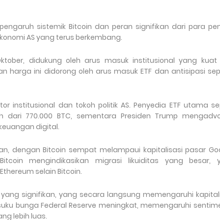
engaruh sistemik Bitcoin dan peran signifikan dari para p
i ekonomi AS yang terus berkembang.
ktober, didukung oleh arus masuk institusional yang kuat
n harga ini didorong oleh arus masuk ETF dan antisipasi se
or institusional dan tokoh politik AS. Penyedia ETF utama se
h dari 770.000 BTC, sementara Presiden Trump mengadvo
uangan digital.
n, dengan Bitcoin sempat melampaui kapitalisasi pasar Goo
itcoin mengindikasikan migrasi likuiditas yang besar, 
thereum selain Bitcoin.
k yang signifikan, yang secara langsung memengaruhi kapital
 suku bunga Federal Reserve meningkat, memengaruhi sentim
ng lebih luas.