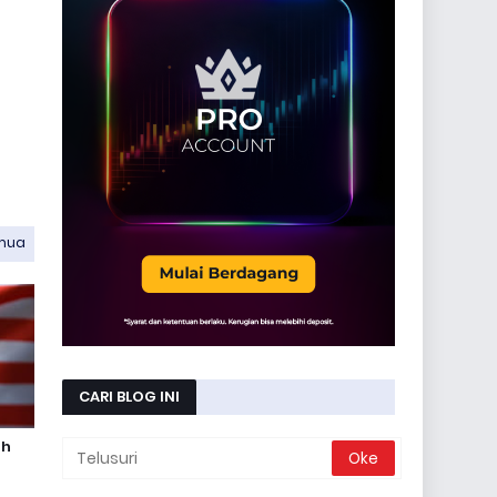
emua
CARI BLOG INI
ah